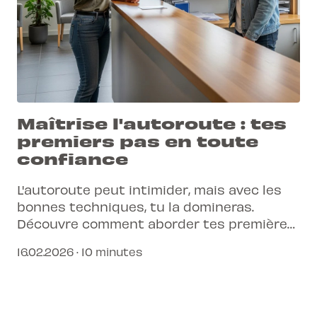
Maîtrise l'autoroute : tes
premiers pas en toute
confiance
L'autoroute peut intimider, mais avec les
bonnes techniques, tu la domineras.
Découvre comment aborder tes premières
expériences sur les voies rapides suisses
16.02.2026 · 10 minutes
avec assurance et sécurité.