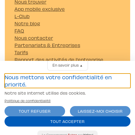
Nous trouver
App mobile exclusive
L-Club
Notre blog
FAQ
Nous contacter
Partenariats & Entreprises
Tarifs
Rapport des activités de l'entreprise
En savoir plus
▲
Carrières
Nous mettons votre confidentialité en
Passer mon permis
priorité.
Permis Voiture (B)
Notre site Internet utilise des cookies.
Permis Moto/scooter A1
Camion (C et C1)
Politique de confidentialité
Tracteur (G)
TOUT REFUSER
LAISSEZ-MOI CHOISIR
Remorque (BE et CE)
TOUT ACCEPTER
Autocar (D et D1)
Coordonnées bancaires
Banque Raiffeisen Gros-de-Vaud
Le Consentement
Suisse
par
biskoui