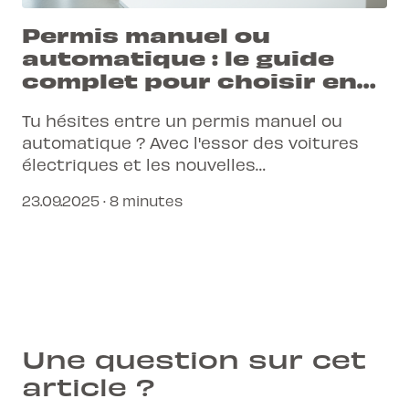
Permis manuel ou
automatique : le guide
complet pour choisir en
2025
Tu hésites entre un permis manuel ou
automatique ? Avec l'essor des voitures
électriques et les nouvelles
réglementations, ce choix est plus
23.09.2025 · 8 minutes
important que jamais. Découvre les
avantages de chaque option pour du
temps et de l'argent.
Une question sur cet
article ?