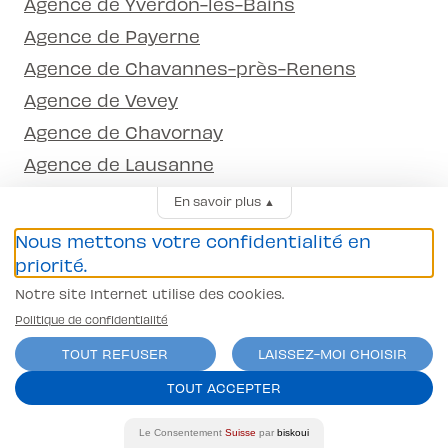
Agence de Yverdon-les-Bains
Agence de Payerne
Agence de Chavannes-près-Renens
Agence de Vevey
Agence de Chavornay
Agence de Lausanne
Agence de Neuchâtel
En savoir plus
▲
Agence de Mézières
Nous mettons votre confidentialité en
Agence de La Chaux-de-Fonds
priorité.
Agence de Montreux
Notre site Internet utilise des cookies.
Politique de confidentialité
TOUT REFUSER
LAISSEZ-MOI CHOISIR
TOUT ACCEPTER
Le Consentement
Suisse
par
biskoui