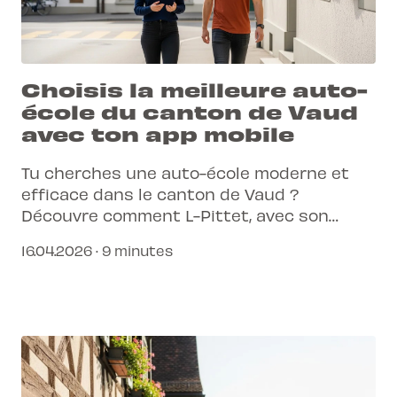
Choisis la meilleure auto-
école du canton de Vaud
avec ton app mobile
Tu cherches une auto-école moderne et
efficace dans le canton de Vaud ?
Découvre comment L-Pittet, avec son
application mobile exclusive, transforme
16.04.2026 · 9 minutes
ton apprentissage en une expérience
connectée et simplifiée.