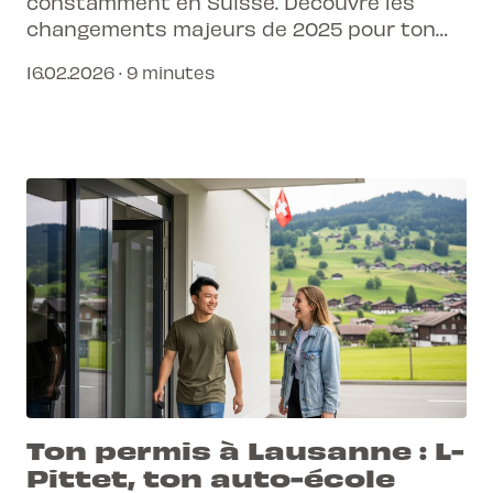
constamment en Suisse. Découvre les
changements majeurs de 2025 pour ton
permis de conduire et assure-toi d'être
16.02.2026 · 9 minutes
parfaitement préparé·e.
Ton permis à Lausanne : L-
Pittet, ton auto-école