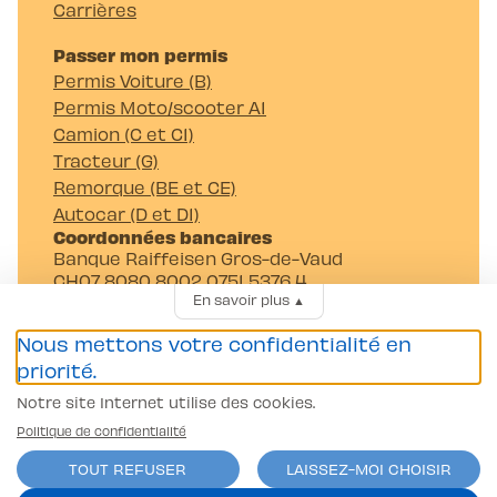
Carrières
Passer mon permis
Permis Voiture (B)
Permis Moto/scooter A1
Camion (C et C1)
Tracteur (G)
Remorque (BE et CE)
Autocar (D et D1)
Coordonnées bancaires
Banque Raiffeisen Gros-de-Vaud
CH07 8080 8002 0751 5376 4
En savoir plus
▲
Auto-Moto-Ecole Pittet SA
Av. Juste-Olivier 23 1006 Lausanne
Nous mettons votre confidentialité en
priorité.
Notre site Internet utilise des cookies.
Politique de confidentialité
TOUT REFUSER
LAISSEZ-MOI CHOISIR
Conditions générales