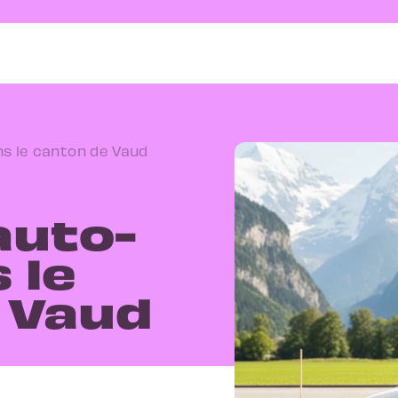
ns le canton de Vaud
auto-
 le
 Vaud