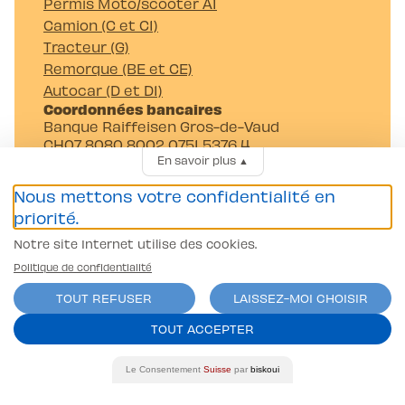
Permis Moto/scooter A1
Camion (C et C1)
Tracteur (G)
Remorque (BE et CE)
Autocar (D et D1)
Coordonnées bancaires
Banque Raiffeisen Gros-de-Vaud
CH07 8080 8002 0751 5376 4
En savoir plus
▲
Auto-Moto-Ecole Pittet SA
Av. Juste-Olivier 23 1006 Lausanne
Nous mettons votre confidentialité en
priorité.
Notre site Internet utilise des cookies.
Politique de confidentialité
TOUT REFUSER
LAISSEZ-MOI CHOISIR
Conditions générales
TOUT ACCEPTER
Politique de confidentialité
contact@l-pittet.ch
Le Consentement
Suisse
par
biskoui
site par
ercos.ch