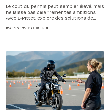
Le coût du permis peut sembler élevé, mais
ne laisse pas cela freiner tes ambitions.
Avec L-Pittet, explore des solutions de
paiement adaptées à ton budget pour une
16.02.2026 · 10 minutes
formation sans stress.