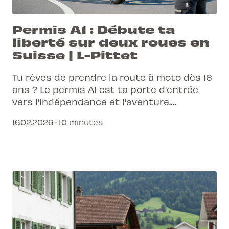
Permis A1 : Débute ta
liberté sur deux roues en
Suisse | L-Pittet
Tu rêves de prendre la route à moto dès 16
ans ? Le permis A1 est ta porte d'entrée
vers l'indépendance et l'aventure.
Découvre comment L-Pittet simplifie
16.02.2026 · 10 minutes
chaque étape de ta formation.