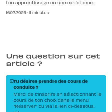
ton apprentissage en une expérience
fluide et efficace. Découvre comment L-
16.02.2026 · 11 minutes
Pittet te prépare au permis de conduire de
demain.
Une question sur cet
article ?
Tu désires prendre des cours de
conduite ?
Merci de t'inscrire en sélectionnant le
cours de ton choix dans le menu
"Réserver" ou via le lien ci-dessous.