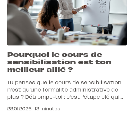
Pourquoi le cours de
sensibilisation est ton
meilleur allié ?
Tu penses que le cours de sensibilisation
n'est qu'une formalité administrative de
plus ? Détrompe-toi : c'est l'étape clé qui
transforme un élève stressé en un
28.01.2026 · 13 minutes
conducteur averti et prêt à affronter la
jungle urbaine.