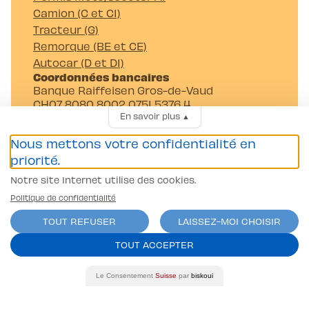
Camion (C et C1)
Tracteur (G)
Remorque (BE et CE)
Autocar (D et D1)
Coordonnées bancaires
Banque Raiffeisen Gros-de-Vaud
CH07 8080 8002 0751 5376 4
En savoir plus
▲
Auto-Moto-Ecole Pittet SA
Av. Juste-Olivier 23 1006 Lausanne
Nous mettons votre confidentialité en
priorité.
Notre site Internet utilise des cookies.
Politique de confidentialité
TOUT REFUSER
LAISSEZ-MOI CHOISIR
Conditions générales
TOUT ACCEPTER
Politique de confidentialité
contact@l-pittet.ch
Le Consentement
Suisse
par
biskoui
site par
ercos.ch