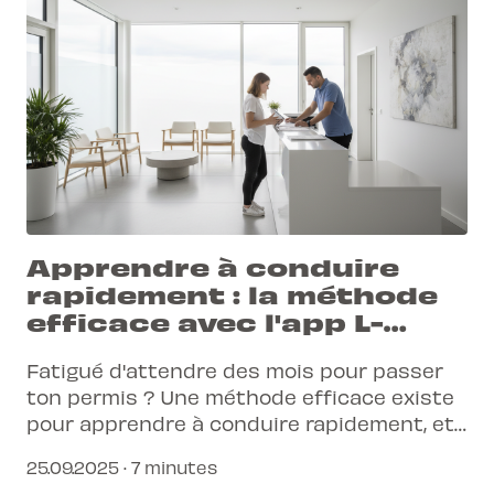
Apprendre à conduire
rapidement : la méthode
efficace avec l'app L-
Pittet
Fatigué d'attendre des mois pour passer
ton permis ? Une méthode efficace existe
pour apprendre à conduire rapidement, et
elle tient dans ta poche. L'application L-
25.09.2025 · 7 minutes
Pittet transforme ta formation en une