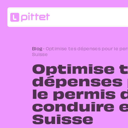
Blog
·
Optimise tes dépenses pour le per
Suisse
Optimise 
dépenses 
le permis 
conduire 
Suisse