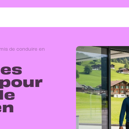
mis de conduire en
tes
pour
de
en