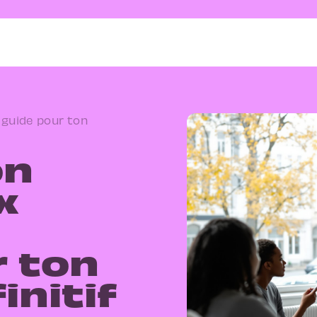
 guide pour ton
on
x
e
r ton
initif