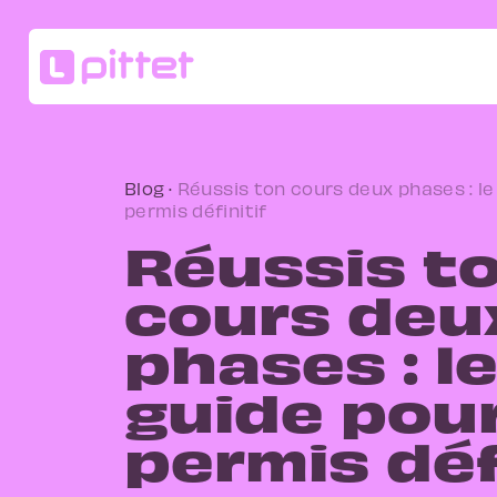
Blog
·
Réussis ton cours deux phases : le
permis définitif
Réussis t
cours deu
phases : l
guide pou
permis déf