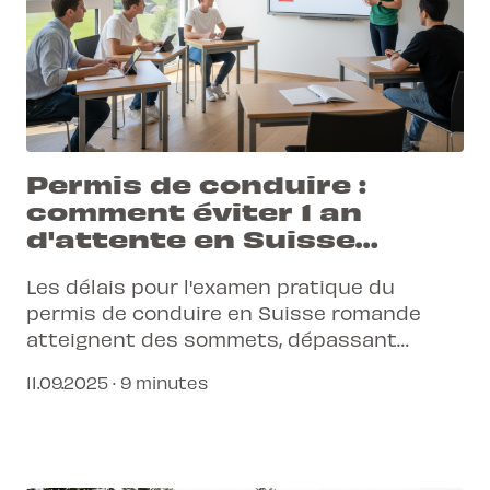
Permis de conduire :
comment éviter 1 an
d'attente en Suisse
romande
Les délais pour l'examen pratique du
permis de conduire en Suisse romande
atteignent des sommets, dépassant
souvent 12 mois. Heureusement, des
11.09.2025 · 9 minutes
solutions existent pour ne pas subir cette
attente. Découvre comment une
planification intelligente et l'utilisation
d'outils modernes peuvent te faire gagner