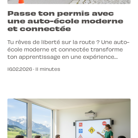
Passe ton permis avec
une auto-école moderne
et connectée
Tu rêves de liberté sur la route ? Une auto-
école moderne et connectée transforme
ton apprentissage en une expérience
fluide et efficace. Découvre comment L-
16.02.2026 · 11 minutes
Pittet te prépare au permis de conduire de
demain.