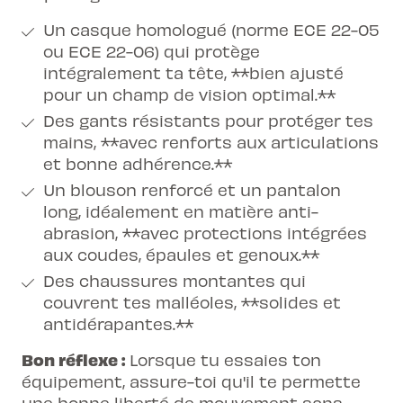
Un casque homologué (norme ECE 22-05
ou ECE 22-06) qui protège
intégralement ta tête, **bien ajusté
pour un champ de vision optimal.**
Des gants résistants pour protéger tes
mains, **avec renforts aux articulations
et bonne adhérence.**
Un blouson renforcé et un pantalon
long, idéalement en matière anti-
abrasion, **avec protections intégrées
aux coudes, épaules et genoux.**
Des chaussures montantes qui
couvrent tes malléoles, **solides et
antidérapantes.**
Bon réflexe :
Lorsque tu essaies ton
équipement, assure-toi qu'il te permette
une bonne liberté de mouvement sans