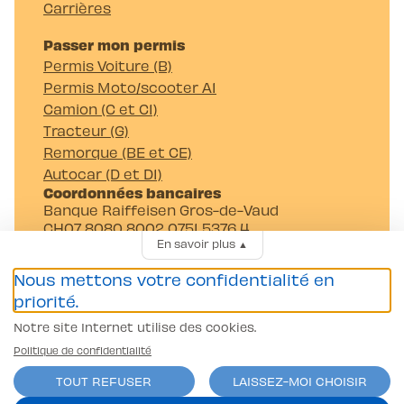
Carrières
Passer mon permis
Permis Voiture (B)
Permis Moto/scooter A1
Camion (C et C1)
Tracteur (G)
Remorque (BE et CE)
Autocar (D et D1)
Coordonnées bancaires
Banque Raiffeisen Gros-de-Vaud
CH07 8080 8002 0751 5376 4
En savoir plus
▲
Auto-Moto-Ecole Pittet SA
Av. Juste-Olivier 23 1006 Lausanne
Nous mettons votre confidentialité en
priorité.
Notre site Internet utilise des cookies.
Politique de confidentialité
TOUT REFUSER
LAISSEZ-MOI CHOISIR
Conditions générales