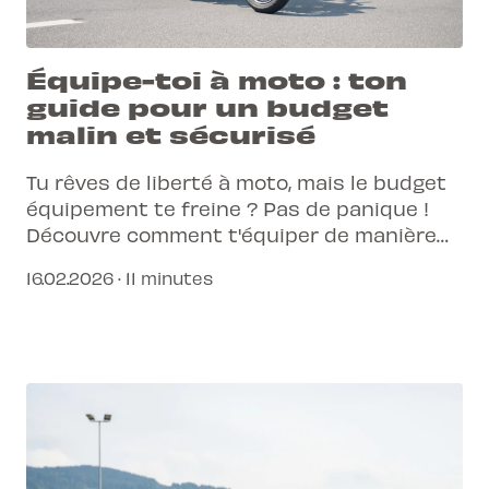
Équipe-toi à moto : ton
guide pour un budget
malin et sécurisé
Tu rêves de liberté à moto, mais le budget
équipement te freine ? Pas de panique !
Découvre comment t'équiper de manière
sûre et intelligente, même avec un
16.02.2026 · 11 minutes
portefeuille serré.