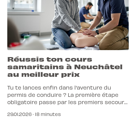
Réussis ton cours
samaritains à Neuchâtel
au meilleur prix
Tu te lances enfin dans l'aventure du
permis de conduire ? La première étape
obligatoire passe par les premiers secours,
et on t'explique comment valider ton
29.01.2026 · 18 minutes
attestation rapidement à Neuchâtel tout
en maîtrisant ton budget.