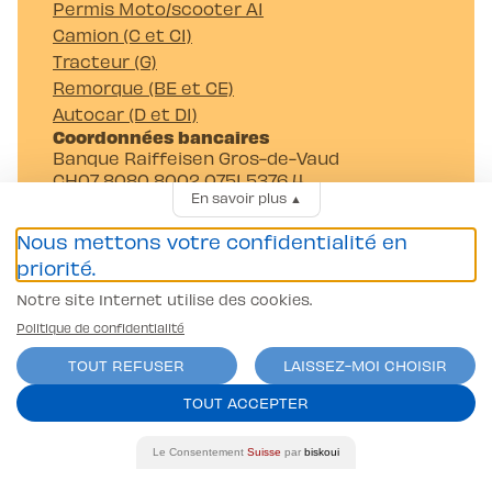
Permis Moto/scooter A1
Camion (C et C1)
Tracteur (G)
Remorque (BE et CE)
Autocar (D et D1)
Coordonnées bancaires
Banque Raiffeisen Gros-de-Vaud
CH07 8080 8002 0751 5376 4
En savoir plus
▲
Auto-Moto-Ecole Pittet SA
Av. Juste-Olivier 23 1006 Lausanne
Nous mettons votre confidentialité en
priorité.
Notre site Internet utilise des cookies.
Politique de confidentialité
TOUT REFUSER
LAISSEZ-MOI CHOISIR
Conditions générales
TOUT ACCEPTER
Politique de confidentialité
contact@l-pittet.ch
Le Consentement
Suisse
par
biskoui
site par
ercos.ch