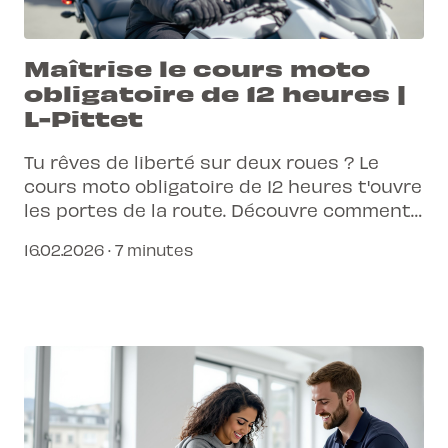
Maîtrise le cours moto
obligatoire de 12 heures |
L-Pittet
Tu rêves de liberté sur deux roues ? Le
cours moto obligatoire de 12 heures t'ouvre
les portes de la route. Découvre comment
cette formation essentielle te prépare à
16.02.2026 · 7 minutes
rouler en toute sécurité et confiance.