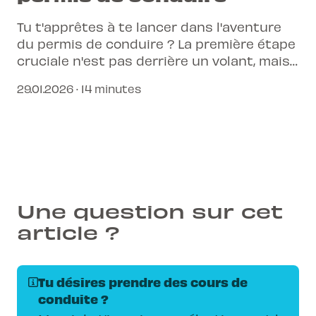
Tu t'apprêtes à te lancer dans l'aventure
du permis de conduire ? La première étape
cruciale n'est pas derrière un volant, mais
bien dans une salle de formation pour
29.01.2026 · 14 minutes
maîtriser les premiers secours.
Une question sur cet
article ?
Tu désires prendre des cours de
conduite ?