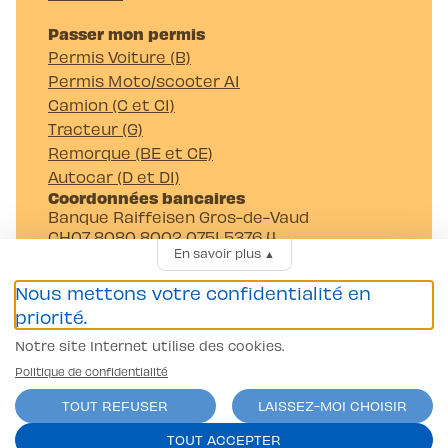
Passer mon permis
Permis Voiture (B)
Permis Moto/scooter A1
Camion (C et C1)
Tracteur (G)
Remorque (BE et CE)
Autocar (D et D1)
Coordonnées bancaires
Banque Raiffeisen Gros-de-Vaud
CH07 8080 8002 0751 5376 4
En savoir plus
▲
Auto-Moto-Ecole Pittet SA
Av. Juste-Olivier 23 1006 Lausanne
Nous mettons votre confidentialité en
priorité.
Notre site Internet utilise des cookies.
Politique de confidentialité
TOUT REFUSER
LAISSEZ-MOI CHOISIR
Conditions générales
TOUT ACCEPTER