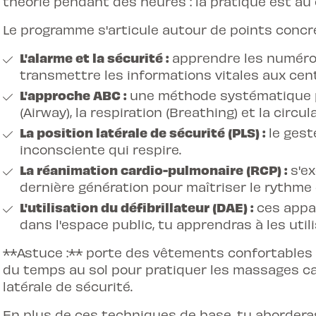
théorie pendant des heures : la pratique est au
Le programme s'articule autour de points concre
L'alarme et la sécurité :
apprendre les numéros d'
transmettre les informations vitales aux cen
L'approche ABC :
une méthode systématique pou
(Airway), la respiration (Breathing) et la circul
La position latérale de sécurité (PLS) :
le gest
inconsciente qui respire.
La réanimation cardio-pulmonaire (RCP) :
s'ex
dernière génération pour maîtriser le rythm
L'utilisation du défibrillateur (DAE) :
ces appar
dans l'espace public, tu apprendras à les util
**Astuce :** porte des vêtements confortables l
du temps au sol pour pratiquer les massages ca
latérale de sécurité.
En plus de ces techniques de base, tu aborder