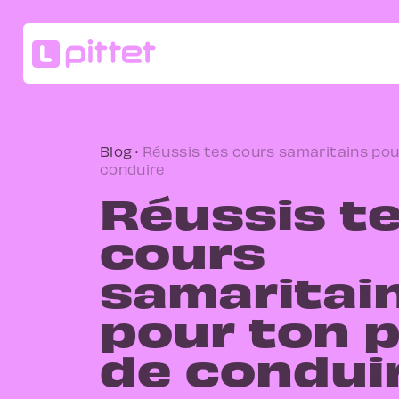
Blog
·
Réussis tes cours samaritains pou
conduire
Réussis t
cours
samaritai
pour ton 
de condui