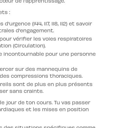
 cœur de l'apprentissage.
ts :
urgence (144, 117, 118, 112) et savoir
trales d'engagement.
r vérifier les voies respiratoires
ation (Circulation).
e incontournable pour une personne
ercer sur des mannequins de
e des compressions thoraciques.
eils sont de plus en plus présents
iser sans crainte.
e jour de ton cours. Tu vas passer
rdiaques et les mises en position
as des situations spécifiques comme