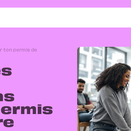
r ton permis de
es
ns
permis
re