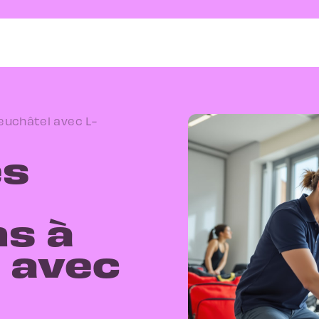
euchâtel avec L-
es
ns à
 avec