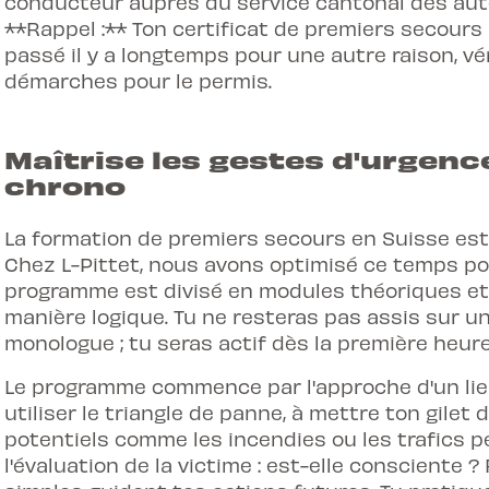
conducteur auprès du service cantonal des auto
**Rappel :** Ton certificat de premiers secours a 
passé il y a longtemps pour une autre raison, vér
démarches pour le permis.
Maîtrise les gestes d'urgenc
chrono
La formation de premiers secours en Suisse est
Chez L-Pittet, nous avons optimisé ce temps pou
programme est divisé en modules théoriques et
manière logique. Tu ne resteras pas assis sur u
monologue ; tu seras actif dès la première heure
Le programme commence par l'approche d'un lieu
utiliser le triangle de panne, à mettre ton gilet
potentiels comme les incendies ou les trafics p
l'évaluation de la victime : est-elle consciente 