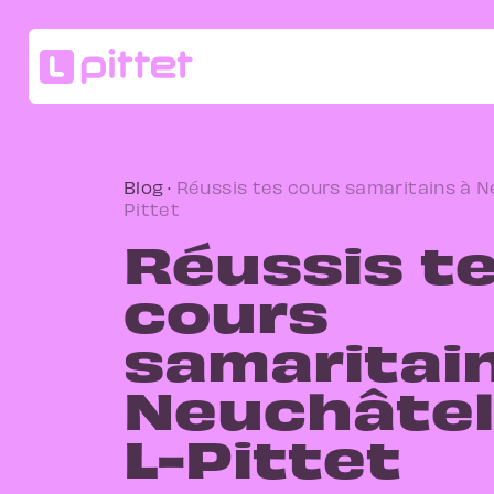
Blog
·
Réussis tes cours samaritains à N
Pittet
Réussis t
cours
samaritai
Neuchâtel
L-Pittet