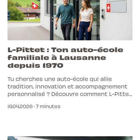
L-Pittet : Ton auto-école
familiale à Lausanne
depuis 1970
Tu cherches une auto-école qui allie
tradition, innovation et accompagnement
personnalisé ? Découvre comment L-Pittet,
une entreprise familiale depuis 1970, t'aide
16.04.2026 · 7 minutes
à obtenir ton permis de conduire avec
succès.