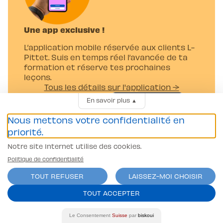
Une app exclusive !
L’application mobile réservée aux clients L-
Pittet. Suis en temps réel l’avancée de ta
formation et réserve tes prochaines
leçons.
Tous les détails sur l'application →
En savoir plus
▲
Nous mettons votre confidentialité en
priorité.
Notre site Internet utilise des cookies.
Cours et leçons
Politique de confidentialité
Cours voiture
TOUT REFUSER
LAISSEZ-MOI CHOISIR
Cours de premiers secours
TOUT ACCEPTER
Cours 2 phases
Cours de théorie
Le Consentement
Suisse
par
biskoui
Cours moto et scooter