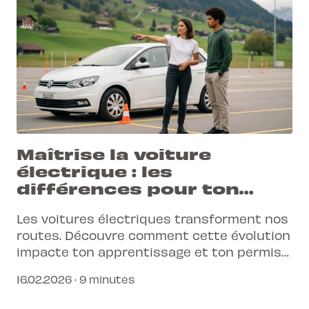
Maîtrise la voiture
électrique : les
différences pour ton
permis | L-Pittet
Les voitures électriques transforment nos
routes. Découvre comment cette évolution
impacte ton apprentissage et ton permis
de conduire en Suisse, et prépare-toi à une
16.02.2026 · 9 minutes
expérience de conduite moderne et
simplifiée.