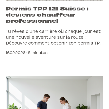
Permis TPP 121 Suisse :
deviens chauffeur
professionnel
Tu rêves d'une carrière où chaque jour est
une nouvelle aventure sur la route ?
Découvre comment obtenir ton permis TPP
121 et deviens un chauffeur professionnel
16.02.2026 · 8 minutes
qualifié en Suisse.