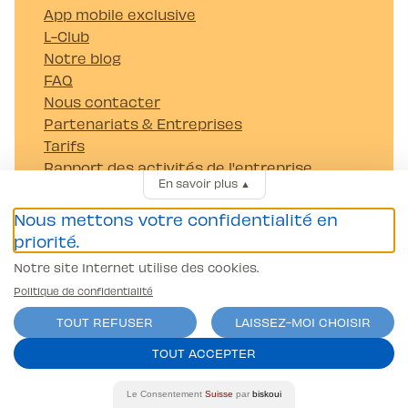
App mobile exclusive
L-Club
Notre blog
FAQ
Nous contacter
Partenariats & Entreprises
Tarifs
Rapport des activités de l'entreprise
En savoir plus
▲
Carrières
Nous mettons votre confidentialité en
Passer mon permis
priorité.
Permis Voiture (B)
Notre site Internet utilise des cookies.
Permis Moto/scooter A1
Camion (C et C1)
Politique de confidentialité
Tracteur (G)
TOUT REFUSER
LAISSEZ-MOI CHOISIR
Remorque (BE et CE)
TOUT ACCEPTER
Autocar (D et D1)
Coordonnées bancaires
Banque Raiffeisen Gros-de-Vaud
Le Consentement
Suisse
par
biskoui