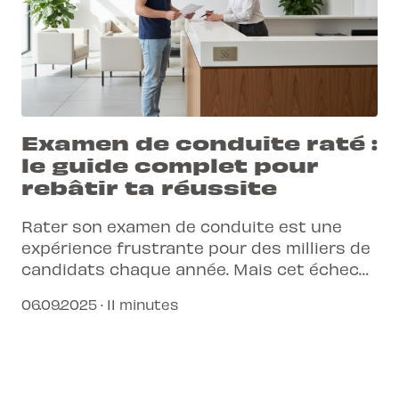
Examen de conduite raté :
le guide complet pour
rebâtir ta réussite
Rater son examen de conduite est une
expérience frustrante pour des milliers de
candidats chaque année. Mais cet échec
n'est pas une fin en soi; c'est une
06.09.2025 · 11 minutes
opportunité d'apprendre. Découvre
comment analyser tes erreurs, gérer ton
stress et utiliser les bons outils pour
garantir ta réussite au prochain essai.