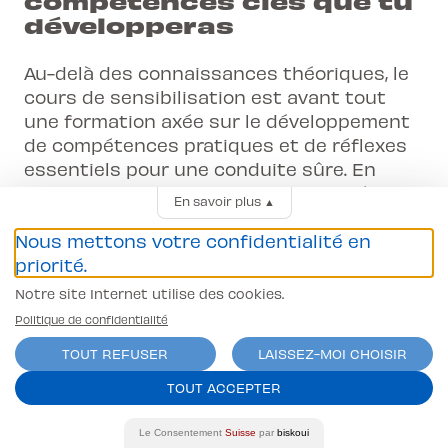
compétences clés que tu
développeras
Au-delà des connaissances théoriques, le
cours de sensibilisation est avant tout
une formation axée sur le développement
de compétences pratiques et de réflexes
essentiels pour une conduite sûre. En
participant activement, tu vas acquérir un
En savoir plus
▲
ensemble de capacités qui te serviront
Nous mettons votre confidentialité en
tout au long de ta vie de conducteur.
priorité.
Développe ta perception des dangers :
Notre site Internet utilise des cookies.
Tu apprendras à identifier rapidement
Politique de confidentialité
les situations potentiellement
dangereuses, qu'il s'agisse d'un piéton
TOUT REFUSER
LAISSEZ-MOI CHOISIR
inattentif, d'un véhicule masqué ou
TOUT ACCEPTER
d'une condition météorologique
changeante. L'anticipation est la pierre
Le Consentement
Suisse
par
biskoui