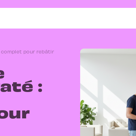
e complet pour rebâtir
e
até :
our