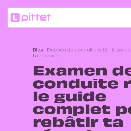
Blog
·
Examen de conduite raté : le guid
ta réussite
Examen d
conduite r
le guide
complet p
rebâtir ta