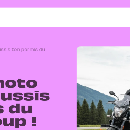
ssis ton permis du
moto
éussis
s du
up !