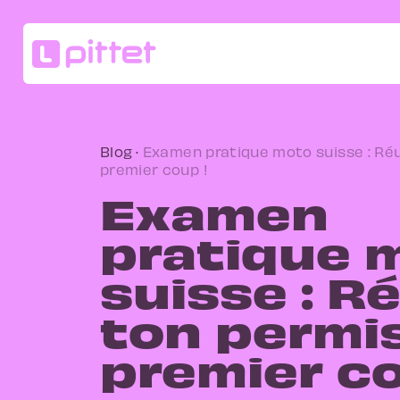
Blog
·
Examen pratique moto suisse : Réu
premier coup !
Examen
pratique 
suisse : R
ton permi
premier co