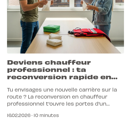
Deviens chauffeur
professionnel : ta
reconversion rapide en
Suisse
Tu envisages une nouvelle carrière sur la
route ? La reconversion en chauffeur
professionnel t'ouvre les portes d'un
secteur dynamique et en demande.
16.02.2026 · 10 minutes
Découvre comment L-Pittet t'accompagne.