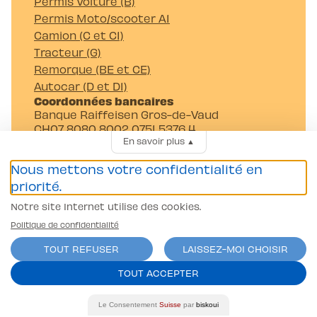
Permis Voiture (B)
Permis Moto/scooter A1
Camion (C et C1)
Tracteur (G)
Remorque (BE et CE)
Autocar (D et D1)
Coordonnées bancaires
Banque Raiffeisen Gros-de-Vaud
CH07 8080 8002 0751 5376 4
En savoir plus
▲
Auto-Moto-Ecole Pittet SA
Av. Juste-Olivier 23 1006 Lausanne
Nous mettons votre confidentialité en
priorité.
Notre site Internet utilise des cookies.
Politique de confidentialité
TOUT REFUSER
LAISSEZ-MOI CHOISIR
Conditions générales
TOUT ACCEPTER
Politique de confidentialité
contact@l-pittet.ch
Le Consentement
Suisse
par
biskoui
site par
ercos.ch