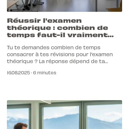
Réussir l'examen
théorique : combien de
temps faut-il vraiment
pour réviser ?
Tu te demandes combien de temps
consacrer à tes révisions pour l'examen
théorique ? La réponse dépend de ta
méthode, mais une préparation ciblée avec
16.08.2025 · 6 minutes
les bons outils change tout. Découvre
comment notre application et nos 50 ans
d'expérience peuvent t'aider à réussir.