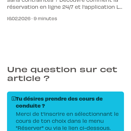
réservation en ligne 24/7 et l'application L-
Pittet transforment ton parcours
16.02.2026 · 9 minutes
d'apprentissage, le rendant plus flexible et
efficace que jamais.
Une question sur cet
article ?
Tu désires prendre des cours de
conduite ?
Merci de t'inscrire en sélectionnant le
cours de ton choix dans le menu
"Réserver" ou via le lien ci-dessous.