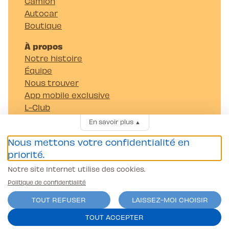
Camion
Autocar
Boutique
À propos
Notre histoire
Équipe
Nous trouver
App mobile exclusive
L-Club
Notre blog
En savoir plus
▲
FAQ
Nous mettons votre confidentialité en
Nous contacter
priorité.
Partenariats & Entreprises
Tarifs
Notre site Internet utilise des cookies.
Rapport des activités de l'entreprise
Politique de confidentialité
Carrières
TOUT REFUSER
LAISSEZ-MOI CHOISIR
Passer mon permis
TOUT ACCEPTER
Permis Voiture (B)