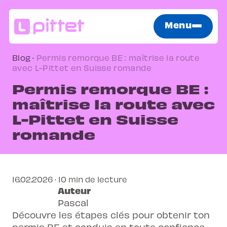
Menu
Blog
·
Permis remorque BE : maîtrise la route
avec L-Pittet en Suisse romande
Permis remorque BE :
maîtrise la route avec
L-Pittet en Suisse
romande
16.02.2026 · 10 min de lecture
Auteur
Pascal
Découvre les étapes clés pour obtenir ton
permis BE et conduis en toute confiance.