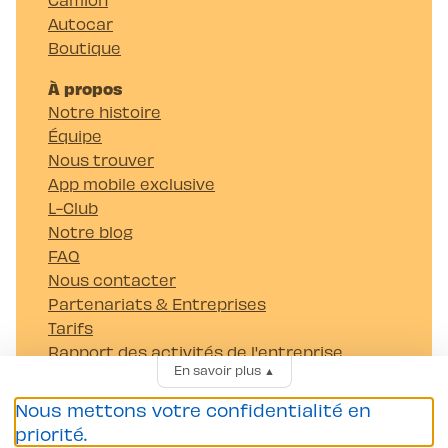
Autocar
Boutique
À propos
Notre histoire
Équipe
Nous trouver
App mobile exclusive
L-Club
Notre blog
FAQ
Nous contacter
Partenariats & Entreprises
Tarifs
Rapport des activités de l'entreprise
En savoir plus
▲
Carrières
Nous mettons votre confidentialité en
Passer mon permis
priorité.
Permis Voiture (B)