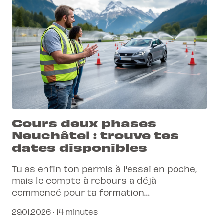
Cours deux phases
Neuchâtel : trouve tes
dates disponibles
Tu as enfin ton permis à l'essai en poche,
mais le compte à rebours a déjà
commencé pour ta formation
complémentaire. Découvre comment
29.01.2026 · 14 minutes
réserver tes dates à Neuchâtel et