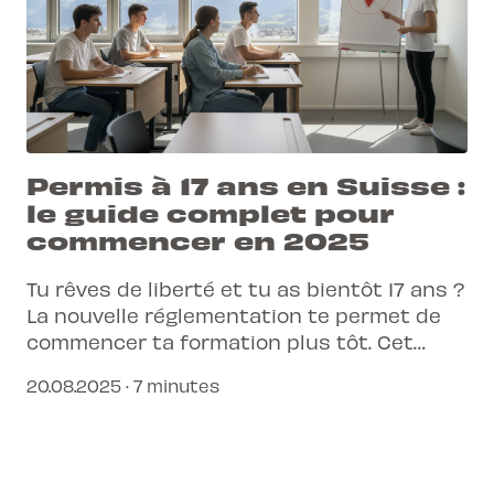
Permis à 17 ans en Suisse :
le guide complet pour
commencer en 2025
Tu rêves de liberté et tu as bientôt 17 ans ?
La nouvelle réglementation te permet de
commencer ta formation plus tôt. Cet
article te guide pas à pas pour savoir
20.08.2025 · 7 minutes
exactement quand t'inscrire et comment
L-Pittet simplifie chaque étape avec son
approche connectée.