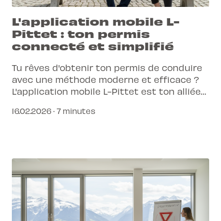
L'application mobile L-
Pittet : ton permis
connecté et simplifié
Tu rêves d'obtenir ton permis de conduire
avec une méthode moderne et efficace ?
L'application mobile L-Pittet est ton alliée
pour un parcours d'apprentissage
16.02.2026 · 7 minutes
connecté et sans stress.