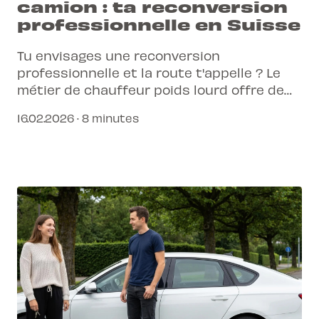
camion : ta reconversion
professionnelle en Suisse
Tu envisages une reconversion
professionnelle et la route t'appelle ? Le
métier de chauffeur poids lourd offre de
belles perspectives en Suisse. Découvre
16.02.2026 · 8 minutes
comment L-Pittet t'accompagne.