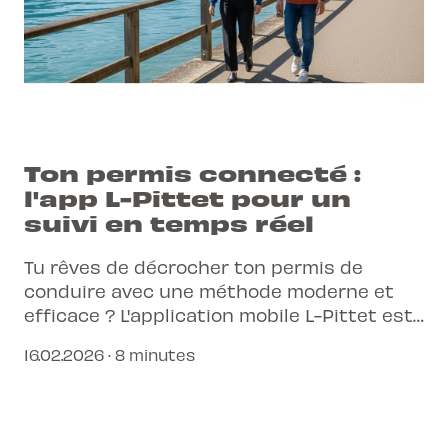
Ton permis connecté :
l'app L-Pittet pour un
suivi en temps réel
Tu rêves de décrocher ton permis de
conduire avec une méthode moderne et
efficace ? L'application mobile L-Pittet est
ton alliée pour un suivi personnalisé et une
16.02.2026 · 8 minutes
progression plus efficace.