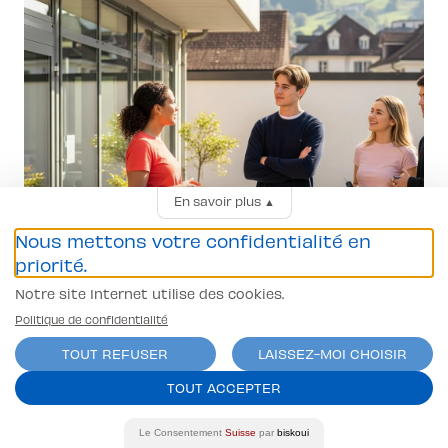
En savoir plus
▲
Nous mettons votre confidentialité en
priorité.
Notre site Internet utilise des cookies.
Politique de confidentialité
Optimise ta conduite :
TOUT REFUSER
LAISSEZ-MOI CHOISIR
utilise tes statistiques
TOUT ACCEPTER
personnalisées
Le Consentement
Suisse
par
biskoui