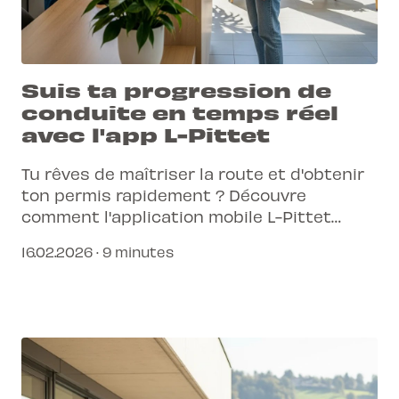
Suis ta progression de
conduite en temps réel
avec l'app L-Pittet
Tu rêves de maîtriser la route et d'obtenir
ton permis rapidement ? Découvre
comment l'application mobile L-Pittet
transforme ton parcours d'apprentissage
16.02.2026 · 9 minutes
en une expérience connectée et simplifiée.