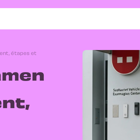
ent, étapes et
xamen
nt,