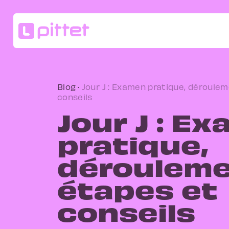
Blog
·
Jour J : Examen pratique, déroulem
conseils
Jour J : E
pratique,
dérouleme
étapes et
conseils