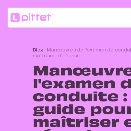
Blog
·
Manœuvres de l'examen de conduite
maîtriser et réussir
Manœuvre
l'examen 
conduite : 
guide pour
maîtriser 