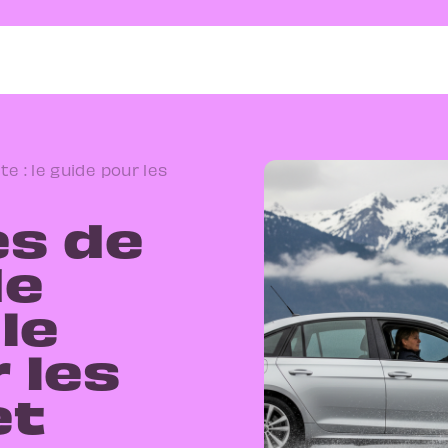
 : le guide pour les
s de
de
le
 les
et