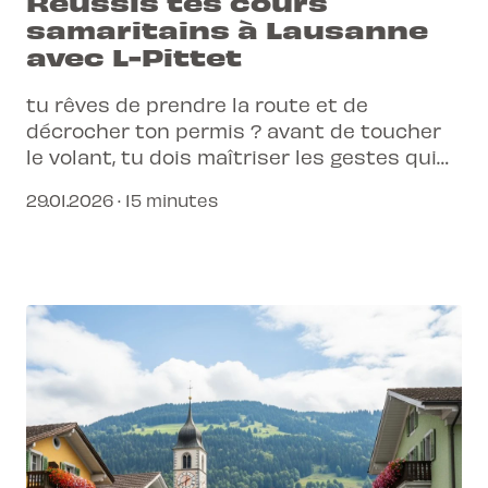
Réussis tes cours
samaritains à Lausanne
avec L-Pittet
tu rêves de prendre la route et de
décrocher ton permis ? avant de toucher
le volant, tu dois maîtriser les gestes qui
sauvent lors de ta formation de premiers
29.01.2026 · 15 minutes
secours obligatoire.