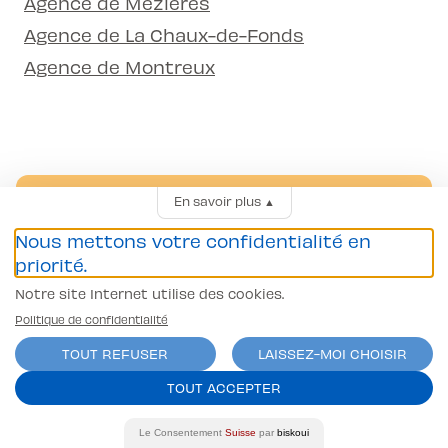
Agence de Mézières
Agence de La Chaux-de-Fonds
Agence de Montreux
En savoir plus
▲
Nous mettons votre confidentialité en
priorité.
Notre site Internet utilise des cookies.
Politique de confidentialité
Une app exclusive !
TOUT REFUSER
LAISSEZ-MOI CHOISIR
L’application mobile réservée aux clients L-
TOUT ACCEPTER
Pittet. Suis en temps réel l’avancée de ta
formation et réserve tes prochaines
Le Consentement
Suisse
par
biskoui
leçons.