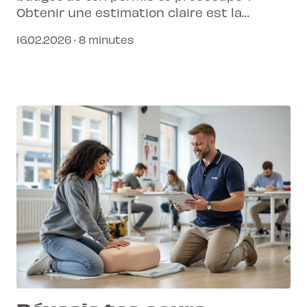
Obtenir une estimation claire est la
première étape vers la réussite. Découvre
16.02.2026 · 8 minutes
comment planifier au mieux ton parcours.