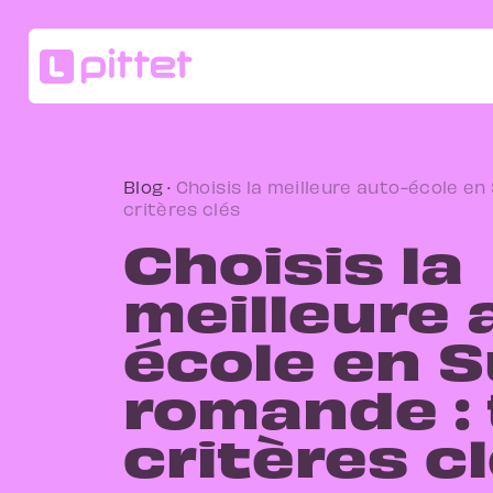
Blog
·
Choisis la meilleure auto-école en
critères clés
Choisis la
meilleure 
école en S
romande :
critères c