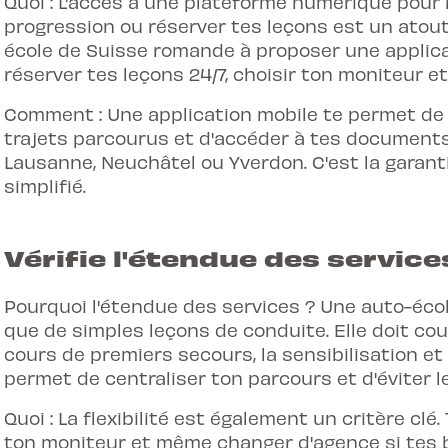
Quoi : L'accès à une plateforme numérique pour ré
progression ou réserver tes leçons est un atout 
école de Suisse romande à proposer une applica
réserver tes leçons 24/7, choisir ton moniteur et
Comment : Une application mobile te permet de g
trajets parcourus et d'accéder à tes documents,
Lausanne, Neuchâtel ou Yverdon. C'est la garan
simplifié.
Vérifie l'étendue des services 
Pourquoi l'étendue des services ? Une auto-éco
que de simples leçons de conduite. Elle doit couv
cours de premiers secours, la sensibilisation et
permet de centraliser ton parcours et d'éviter 
Quoi : La flexibilité est également un critère clé.
ton moniteur et même changer d'agence si tes b