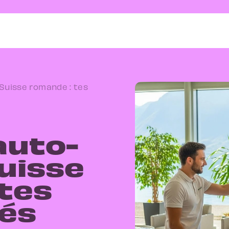
 Suisse romande : tes
auto-
uisse
 tes
lés