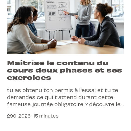
Maîtrise le contenu du
cours deux phases et ses
exercices
tu as obtenu ton permis à l'essai et tu te
demandes ce qui t'attend durant cette
fameuse journée obligatoire ? découvre les
exercices pratiques qui vont transformer
29.01.2026 · 15 minutes
ta conduite et assurer ta sécurité pour les
années à venir.