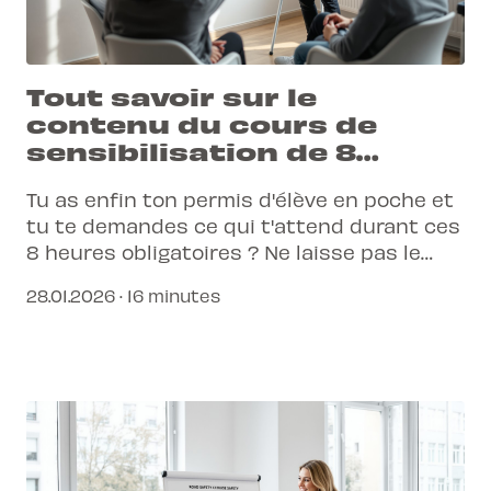
Tout savoir sur le
contenu du cours de
sensibilisation de 8
heures
Tu as enfin ton permis d'élève en poche et
tu te demandes ce qui t'attend durant ces
8 heures obligatoires ? Ne laisse pas le
stress prendre le dessus, car ce cours est
28.01.2026 · 16 minutes
conçu pour faire de toi un conducteur
responsable et serein sur les routes
suisses.