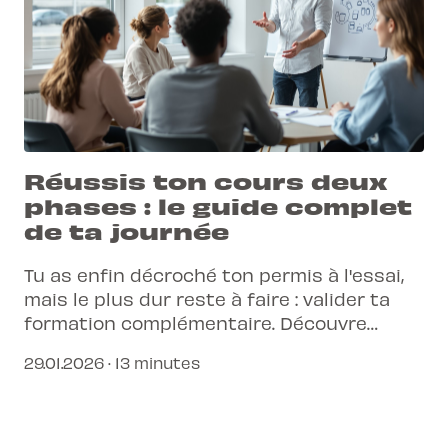
Réussis ton cours deux
phases : le guide complet
de ta journée
Tu as enfin décroché ton permis à l'essai,
mais le plus dur reste à faire : valider ta
formation complémentaire. Découvre
comment se déroule cette journée
29.01.2026 · 13 minutes
intensive pour transformer ton permis
provisoire en sésame définitif sans stress.