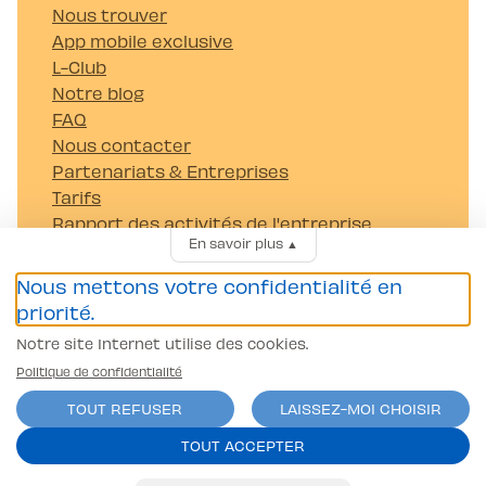
Nous trouver
App mobile exclusive
L-Club
Notre blog
FAQ
Nous contacter
Partenariats & Entreprises
Tarifs
Rapport des activités de l'entreprise
En savoir plus
▲
Carrières
Nous mettons votre confidentialité en
Passer mon permis
priorité.
Permis Voiture (B)
Permis Moto/scooter A1
Notre site Internet utilise des cookies.
Camion (C et C1)
Politique de confidentialité
Tracteur (G)
TOUT REFUSER
LAISSEZ-MOI CHOISIR
Remorque (BE et CE)
TOUT ACCEPTER
Autocar (D et D1)
Coordonnées bancaires