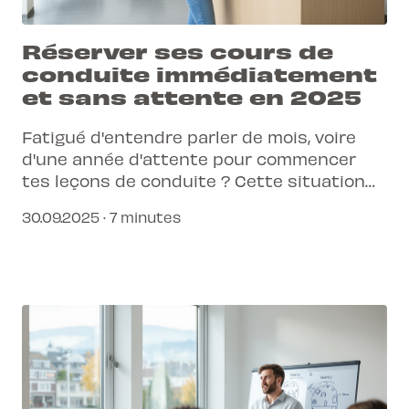
Réserver ses cours de
conduite immédiatement
et sans attente en 2025
Fatigué d'entendre parler de mois, voire
d'une année d'attente pour commencer
tes leçons de conduite ? Cette situation
n'est pas une fatalité. Découvre comment
30.09.2025 · 7 minutes
une approche connectée te permet de
réserver tes cours de conduite
immédiatement, sans aucune attente.