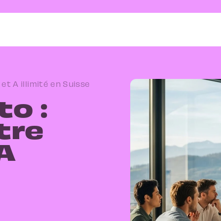
et A illimité en Suisse
o :
tre
 A