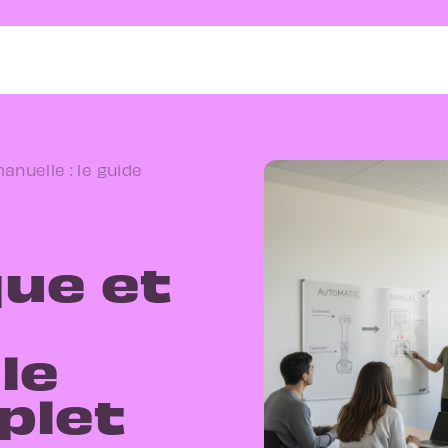
nuelle : le guide
ue et
le
plet