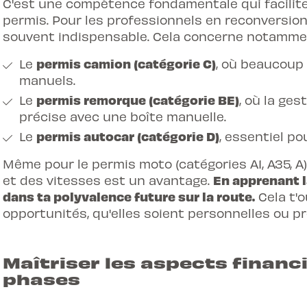
C'est une compétence fondamentale qui facilite 
permis. Pour les professionnels en reconversion,
souvent indispensable. Cela concerne notamme
permis camion (catégorie C)
Le
, où beaucoup
manuels.
permis remorque (catégorie BE)
Le
, où la ge
précise avec une boîte manuelle.
permis autocar (catégorie D)
Le
, essentiel po
Même pour le
permis moto (catégories A1, A35, A)
En apprenant l
et des vitesses est un avantage.
dans ta polyvalence future sur la route.
Cela t'o
opportunités, qu'elles soient personnelles ou pr
Maîtriser les aspects financ
phases