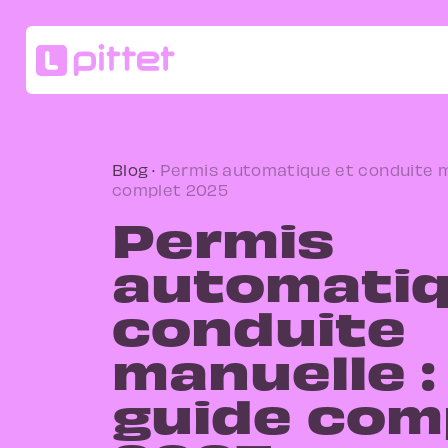
Blog
·
Permis automatique et conduite ma
complet 2025
Permis
automatiq
conduite
manuelle : 
guide com