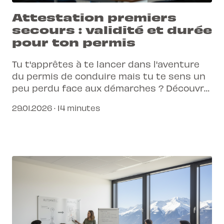
Attestation premiers
secours : validité et durée
pour ton permis
Tu t'apprêtes à te lancer dans l'aventure
du permis de conduire mais tu te sens un
peu perdu face aux démarches ? Découvre
tout ce qu'il faut savoir sur l'attestation
29.01.2026 · 14 minutes
de premiers secours, de sa durée de
validité aux gestes essentiels à maîtriser.