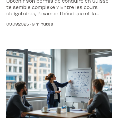
Obtenir son permis de conduire en Suisse
te semble complexe ? Entre les cours
obligatoires, l'examen théorique et la
pratique, il est facile de s'y perdre.
03.09.2025 · 9 minutes
Heureusement, en 2025, des solutions
connectées transforment complètement
cette expérience.