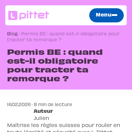
Menu
Blog
·
Permis BE : quand est-il obligatoire pour
tracter ta remorque ?
Permis BE : quand
est-il obligatoire
pour tracter ta
remorque ?
16.02.2026 · 8 min de lecture
Auteur
Julien
Maîtrise les règles suisses pour rouler en
toute légalité et sécurité avec L-Pittet.