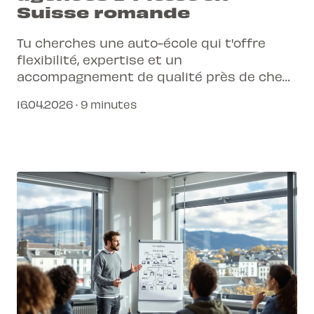
Suisse romande
Tu cherches une auto-école qui t'offre
flexibilité, expertise et un
accompagnement de qualité près de chez
toi ? Découvre comment les 11 agences L-
16.04.2026 · 9 minutes
Pittet en Suisse romande simplifient ton
parcours vers le permis.