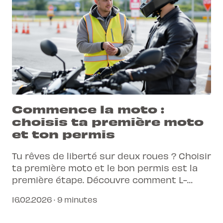
Commence la moto :
choisis ta première moto
et ton permis
Tu rêves de liberté sur deux roues ? Choisir
ta première moto et le bon permis est la
première étape. Découvre comment L-
Pittet t'accompagne pour une entrée
16.02.2026 · 9 minutes
réussie dans le monde de la moto.