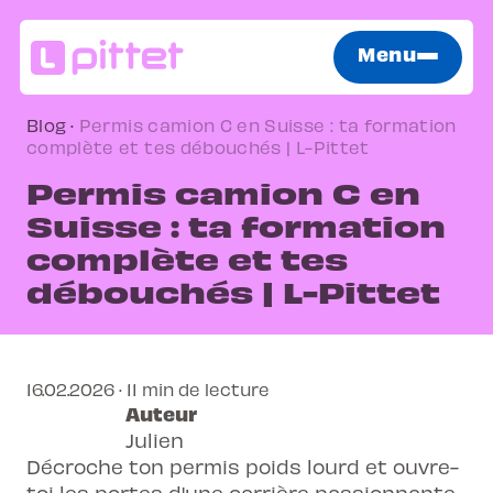
Menu
Blog
·
Permis camion C en Suisse : ta formation
complète et tes débouchés | L-Pittet
Permis camion C en
Suisse : ta formation
complète et tes
débouchés | L-Pittet
16.02.2026 · 11 min de lecture
Auteur
Julien
Décroche ton permis poids lourd et ouvre-
toi les portes d'une carrière passionnante