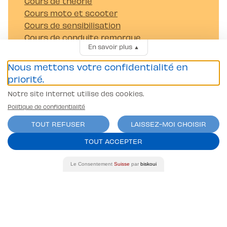
Cours de théorie
Cours moto et scooter
Cours de sensibilisation
Cours de conduite remorque
En savoir plus
▲
TPP 121
Camion
Nous mettons votre confidentialité en
Autocar
priorité.
Boutique
Notre site Internet utilise des cookies.
À propos
Politique de confidentialité
Notre histoire
TOUT REFUSER
LAISSEZ-MOI CHOISIR
Équipe
TOUT ACCEPTER
Nous trouver
App mobile exclusive
Le Consentement
Suisse
par
biskoui
L-Club
Notre blog
FAQ
Nous contacter
Partenariats & Entreprises