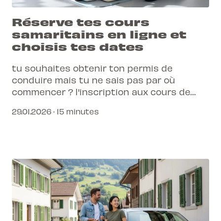
Réserve tes cours
samaritains en ligne et
choisis tes dates
tu souhaites obtenir ton permis de
conduire mais tu ne sais pas par où
commencer ? l'inscription aux cours de
premiers secours est ton point de départ
29.01.2026 · 15 minutes
obligatoire pour débloquer ton avenir sur
la route.