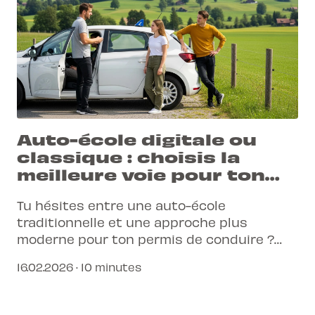
Auto-école digitale ou
classique : choisis la
meilleure voie pour ton
permis
Tu hésites entre une auto-école
traditionnelle et une approche plus
moderne pour ton permis de conduire ?
L'apprentissage a évolué avec le
16.02.2026 · 10 minutes
numérique, offrant flexibilité et efficacité.
Découvre comment une auto-école
connectée peut t'aider à réussir.