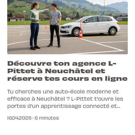
Découvre ton agence L-
Pittet à Neuchâtel et
réserve tes cours en ligne
Tu cherches une auto-école moderne et
efficace à Neuchâtel ? L-Pittet t'ouvre les
portes d'un apprentissage connecté et
simplifié, où la réservation en ligne est la
16.04.2026 · 6 minutes
clé de ta réussite.