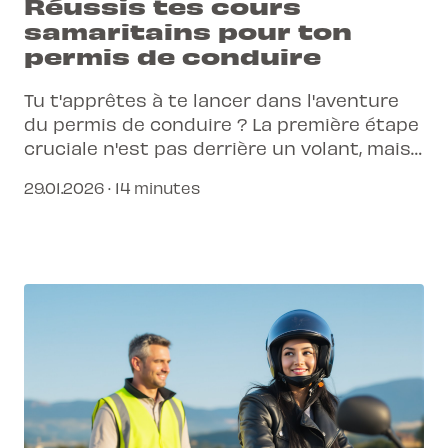
Réussis tes cours
samaritains pour ton
permis de conduire
Tu t'apprêtes à te lancer dans l'aventure
du permis de conduire ? La première étape
cruciale n'est pas derrière un volant, mais
bien dans une salle de formation pour
29.01.2026 · 14 minutes
maîtriser les premiers secours.