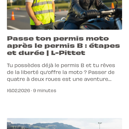
Passe ton permis moto
après le permis B : étapes
et durée | L-Pittet
Tu possèdes déjà le permis B et tu rêves
de la liberté qu'offre la moto ? Passer de
quatre à deux roues est une aventure
excitante. Découvre les étapes clés et la
16.02.2026 · 9 minutes
durée de ta formation pour concrétiser ce
projet.