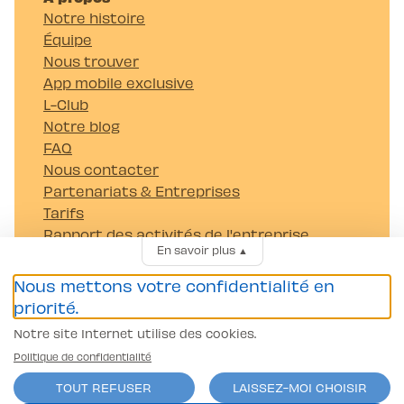
Notre histoire
Équipe
Nous trouver
App mobile exclusive
L-Club
Notre blog
FAQ
Nous contacter
Partenariats & Entreprises
Tarifs
Rapport des activités de l'entreprise
En savoir plus
▲
Carrières
Nous mettons votre confidentialité en
Passer mon permis
priorité.
Permis Voiture (B)
Notre site Internet utilise des cookies.
Permis Moto/scooter A1
Camion (C et C1)
Politique de confidentialité
Tracteur (G)
TOUT REFUSER
LAISSEZ-MOI CHOISIR
Remorque (BE et CE)