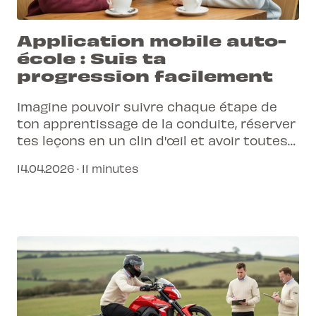
Application mobile auto-
école : Suis ta
progression facilement
Imagine pouvoir suivre chaque étape de
ton apprentissage de la conduite, réserver
tes leçons en un clin d'œil et avoir toutes
les informations essentielles à portée de
14.04.2026 · 11 minutes
main. C'est désormais possible avec notre
application mobile auto-école !