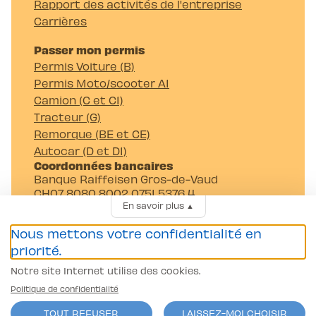
Rapport des activités de l'entreprise
Carrières
Passer mon permis
Permis Voiture (B)
Permis Moto/scooter A1
Camion (C et C1)
Tracteur (G)
Remorque (BE et CE)
Autocar (D et D1)
Coordonnées bancaires
Banque Raiffeisen Gros-de-Vaud
CH07 8080 8002 0751 5376 4
En savoir plus
▲
Auto-Moto-Ecole Pittet SA
Av. Juste-Olivier 23 1006 Lausanne
Nous mettons votre confidentialité en
priorité.
Notre site Internet utilise des cookies.
Politique de confidentialité
TOUT REFUSER
LAISSEZ-MOI CHOISIR