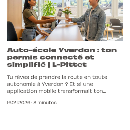
Auto-école Yverdon : ton
permis connecté et
simplifié | L-Pittet
Tu rêves de prendre la route en toute
autonomie à Yverdon ? Et si une
application mobile transformait ton
apprentissage de la conduite, en te
16.04.2026 · 8 minutes
permettant de suivre ta progression en
temps réel et de gérer tes leçons du bout
des doigts ?