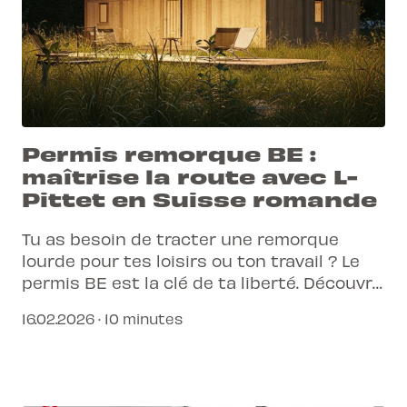
Permis remorque BE :
maîtrise la route avec L-
Pittet en Suisse romande
Tu as besoin de tracter une remorque
lourde pour tes loisirs ou ton travail ? Le
permis BE est la clé de ta liberté. Découvre
comment l'obtenir rapidement et
16.02.2026 · 10 minutes
efficacement avec L-Pittet.