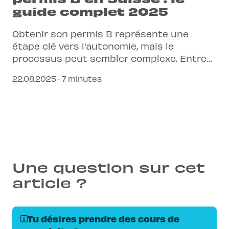
guide complet 2025
Obtenir son permis B représente une
étape clé vers l'autonomie, mais le
processus peut sembler complexe. Entre
les cours obligatoires et les examens, il est
22.08.2025 · 7 minutes
facile de se sentir dépassé.
Heureusement, des solutions modernes
existent pour simplifier chaque étape de
ton parcours.
Une question sur cet
article ?
Tu désires prendre des cours de