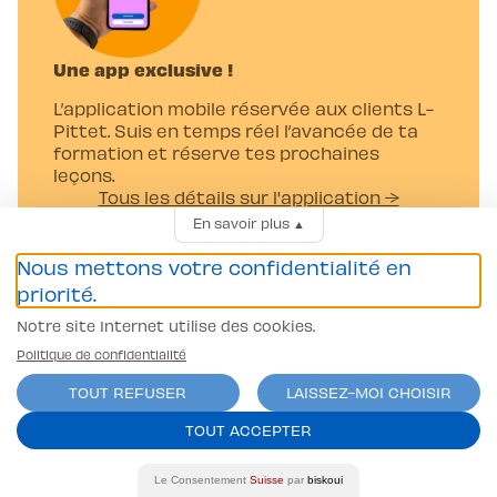
Une app exclusive !
L’application mobile réservée aux clients L-
Pittet. Suis en temps réel l’avancée de ta
formation et réserve tes prochaines
leçons.
Tous les détails sur l'application →
En savoir plus
▲
Nous mettons votre confidentialité en
priorité.
Notre site Internet utilise des cookies.
Politique de confidentialité
Cours et leçons
Cours voiture
TOUT REFUSER
LAISSEZ-MOI CHOISIR
Cours de premiers secours
TOUT ACCEPTER
Cours 2 phases
Cours de théorie
Le Consentement
Suisse
par
biskoui
Cours moto et scooter