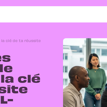
la clé de ta réussite
es
de
la clé
site
L-