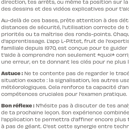
direction, tes arrêts, ou même ta position sur la
des dessins et des vidéos explicatives pour t'a
Au-delà de ces bases, prête attention à des dé
distances de sécurité, l'utilisation correcte de 
priorités ou ta maîtrise des ronds-points. Chaq
d'apprentissage. L'app L-Pittet, fruit de l'exper
familiale depuis 1970, est conçue pour te guider 
t'aide à comprendre non seulement *quoi* corrig
une erreur, en te donnant les clés pour ne plus l
Astuce :
Ne te contente pas de regarder le tracé
situation exacte : la signalisation, les autres us
météorologiques. Cela renforce ta capacité d'an
compétences cruciales pour l'examen pratique.
Bon réflexe :
N'hésite pas à discuter de tes anal
de ta prochaine leçon. Son expérience combiné
l'application te permettra d'affiner encore plu
à pas de géant. C'est cette synergie entre te