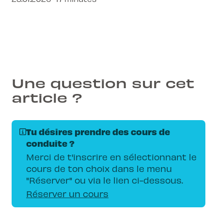
ta sécurité et comment l'application
exclusive de L-Pittet facilite ton parcours
vers le permis rose.
Une question sur cet
article ?
Tu désires prendre des cours de
conduite ?
Merci de t'inscrire en sélectionnant le
cours de ton choix dans le menu
"Réserver" ou via le lien ci-dessous.
Réserver un cours