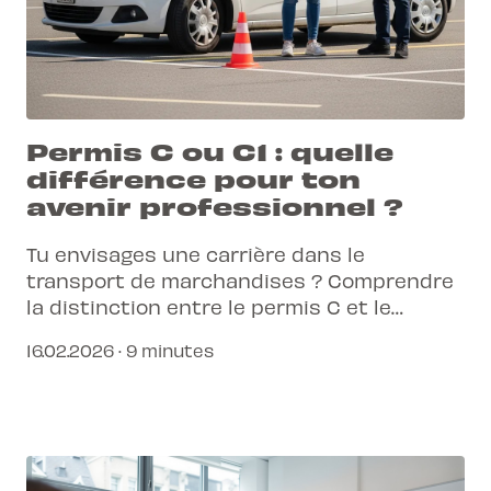
Permis C ou C1 : quelle
différence pour ton
avenir professionnel ?
Tu envisages une carrière dans le
transport de marchandises ? Comprendre
la distinction entre le permis C et le
permis C1 est essentiel pour démarrer ton
16.02.2026 · 9 minutes
parcours du bon pied.