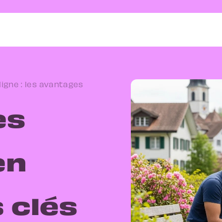
igne : les avantages
es
en
 clés