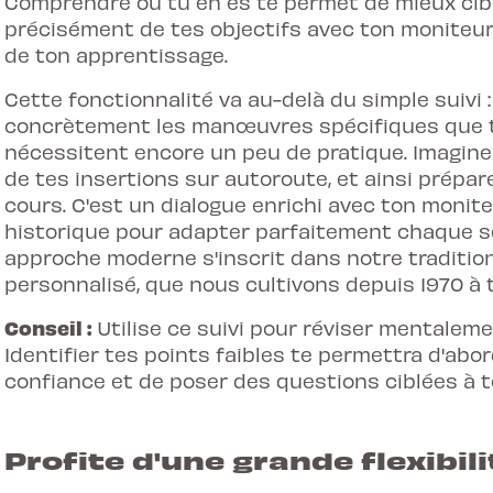
Comprendre où tu en es te permet de mieux cibl
précisément de tes objectifs avec ton moniteur.
de ton apprentissage.
Cette fonctionnalité va au-delà du simple suivi :
concrètement les manœuvres spécifiques que tu
nécessitent encore un peu de pratique. Imagine 
de tes insertions sur autoroute, et ainsi prépa
cours. C'est un dialogue enrichi avec ton monite
historique pour adapter parfaitement chaque sé
approche moderne s'inscrit dans notre tradition
personnalisé, que nous cultivons depuis 1970 à t
Conseil :
Utilise ce suivi pour réviser mentalem
Identifier tes points faibles te permettra d'abo
confiance et de poser des questions ciblées à 
Profite d'une grande flexibili