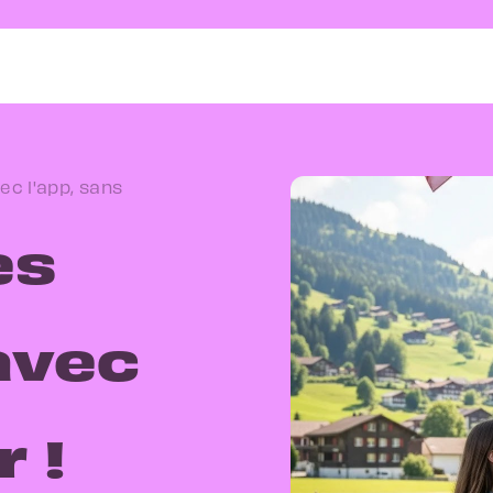
ec l'app, sans
es
avec
 !