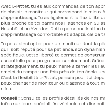
Avec L-Pittet, tu es aux commandes de ton appr
de choisir le moniteur qui correspond le mieux à
d'apprentissage. Tu as également la flexibilité d
plus proche de toi parmi nos 11 agences en Suis
Neuchâtel ou Yverdon. Cette personnalisation 
d'apprentissage confortable et adapté, clé de ta
Tu peux ainsi opter pour un moniteur dont la p
qu'il soit réputé pour sa patience, son dynamis
spécifique. Cette liberté te permet de construi
essentielle pour progresser sereinement. Grâce 
stratégiquement, tu peux même alterner les lie
emploi du temps : une fois près de ton école, une
C'est la flexibilité L-Pittet, pensée pour toi depu
peux changer de moniteur ou d'agence à tout mo
clics.
Conseil :
Consulte les profils détaillés de nos mo
infos sur leurs spécialités, véhicules et disponibi