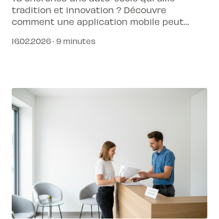
tradition et innovation ? Découvre
comment une application mobile peut
transformer ton apprentissage de la
16.02.2026 · 9 minutes
conduite et te mener au succès.