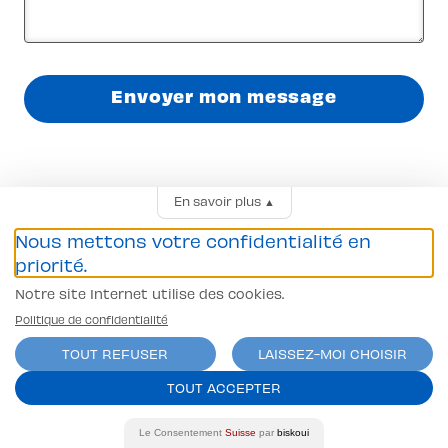
Envoyer mon message
En savoir plus
▲
L-pittet près de
Nous mettons votre confidentialité en
priorité.
chez toi
Notre site Internet utilise des cookies.
Politique de confidentialité
TOUT REFUSER
LAISSEZ-MOI CHOISIR
Agence de Lausanne
TOUT ACCEPTER
Agence de Echallens
Agence de Nyon
Le Consentement
Suisse
par
biskoui