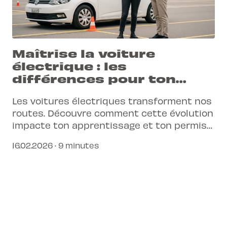
Maîtrise la voiture
électrique : les
différences pour ton
permis | L-Pittet
Les voitures électriques transforment nos
routes. Découvre comment cette évolution
impacte ton apprentissage et ton permis
de conduire en Suisse, et prépare-toi à une
16.02.2026 · 9 minutes
expérience de conduite moderne et
simplifiée.