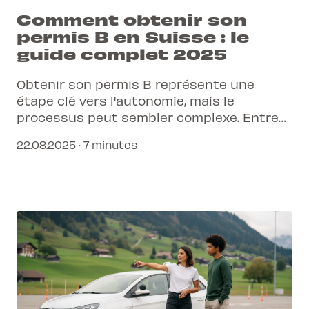
Comment obtenir son
permis B en Suisse : le
guide complet 2025
Obtenir son permis B représente une
étape clé vers l'autonomie, mais le
processus peut sembler complexe. Entre
les cours obligatoires et les examens, il est
22.08.2025 · 7 minutes
facile de se sentir dépassé.
Heureusement, des solutions modernes
existent pour simplifier chaque étape de
ton parcours.