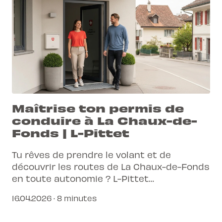
Maîtrise ton permis de
conduire à La Chaux-de-
Fonds | L-Pittet
Tu rêves de prendre le volant et de
découvrir les routes de La Chaux-de-Fonds
en toute autonomie ? L-Pittet
t'accompagne avec une approche
16.04.2026 · 8 minutes
connectée et simplifiée pour obtenir ton
permis de conduire.