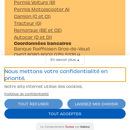
Permis Voiture (B)
Permis Moto/scooter A1
Camion (C et C1)
Tracteur (G)
Remorque (BE et CE)
Autocar (D et D1)
Coordonnées bancaires
Banque Raiffeisen Gros-de-Vaud
CH07 8080 8002 0751 5376 4
En savoir plus
▲
Auto-Moto-Ecole Pittet SA
Av. Juste-Olivier 23 1006 Lausanne
Nous mettons votre confidentialité en
priorité.
Notre site Internet utilise des cookies.
Politique de confidentialité
TOUT REFUSER
LAISSEZ-MOI CHOISIR
Conditions générales
TOUT ACCEPTER
Politique de confidentialité
contact@l-pittet.ch
Le Consentement
Suisse
par
biskoui
site par
ercos.ch