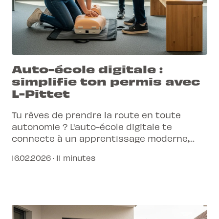
Auto-école digitale :
simplifie ton permis avec
L-Pittet
Tu rêves de prendre la route en toute
autonomie ? L'auto-école digitale te
connecte à un apprentissage moderne,
flexible et efficace. Découvre comment L-
16.02.2026 · 11 minutes
Pittet simplifie ton parcours.