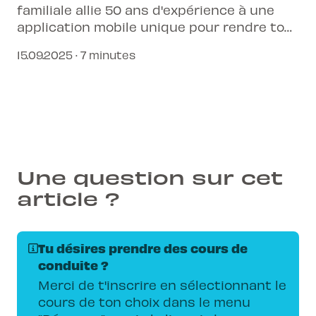
familiale allie 50 ans d'expérience à une
application mobile unique pour rendre ton
apprentissage plus simple, transparent et
15.09.2025 · 7 minutes
adapté à ton rythme. C'est le permis,
connecté et simplifié.
Une question sur cet
article ?
Tu désires prendre des cours de
conduite ?
Merci de t'inscrire en sélectionnant le
cours de ton choix dans le menu