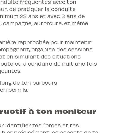
conduite fréquentes avec ton
ur, de pratiquer la conduite
imum 23 ans et avec 3 ans de
le, campagne, autoroute, et même
anière rapprochée pour maintenir
compagnant, organise des sessions
 et en simulant des situations
route ou à conduire de nuit une fois
geantes.
 long de ton parcours
ton permis.
uctif à ton moniteur
 identifier tes forces et tes
cibler précisément les aspects de ta