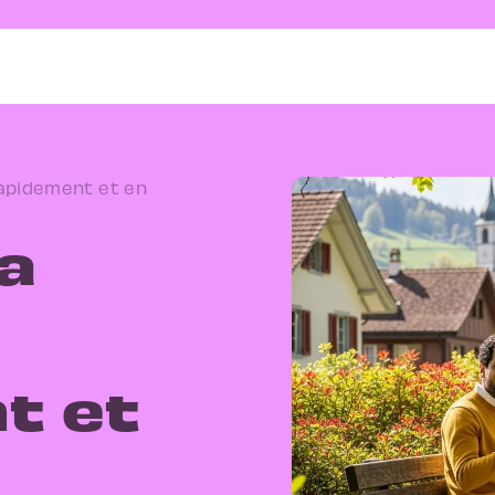
rapidement et en
a
t et