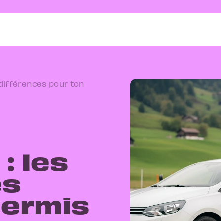
s différences pour ton
a
: les
es
permis